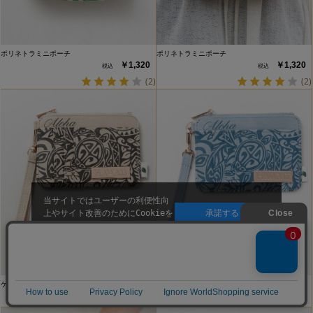
ポリネトラミニポーチ
ポリネトラミニポーチ
￥1,320
￥1,320
(2)
(2)
当サイトではユーザーの利便性向
上やサイト改善のためにCookieを
承諾する
使用しています。
ケイトトライバルカードケース
ケイトトライバルカードケース
￥2,640
￥2,640