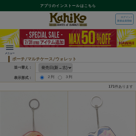
アプリのインストールはこちら
ログイン /
新規会員登録
ポーチ/マルチケース/ウォレット
並べ替え：
２列
３列
表示形式：
171
件あります