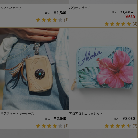
ヘノヘノポーチ
パウオレポーチ
￥1,320 →
￥1,540
￥660
(1)
(4)
リアスマートキーケース
アロアロミニウォレット
￥2,640
￥3,080
(1)
(3)