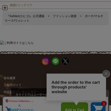
雑貨/インテリア
『Kahiko(カヒコ)』公式通販
>
ファッション雑貨
>
ポーチ/マルチ
ケース/ウォレット
会社概要
公式サイト
ご利用ガイド
店舗一覧
特定商取引に基づく表示
プライバシーポリシー
当サイトではユーザーの利便性向
上やサイト改善のためにCookieを
承諾する
使用しています。
スマートフォン |
PCサイト