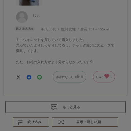
しぃ
購入確認済み
年代:
50代
性別:
女性
身長:
151～155cm
ミニウォレットを探していて購入しました。
思っていたよりしっかりしてるし、チャック部分はスムーズで
満足してます。
ただ、お札の入れ方がよく分からなかったです💦
0
1
参考になった
Like!
もっと見る
絞り込み
表示：新しい順