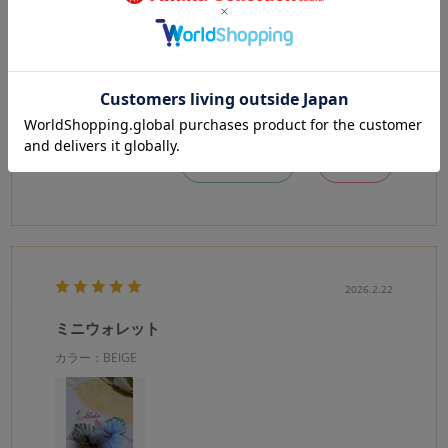
こしょーこ
購入確認済み
お札もおらずに使えるしカードもたくさん入るのにコンパクト
で大満足！
0
1
参考になった
Like!
2026.2.22
ミニウォレット
カラー：BEIGE