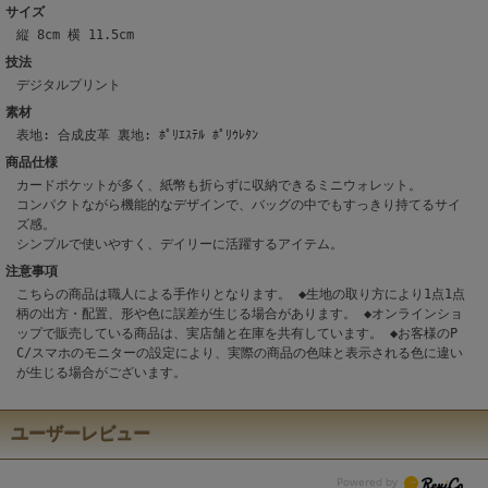
サイズ
縦 8cm 横 11.5cm
技法
デジタルプリント
素材
表地: 合成皮革 裏地: ﾎﾟﾘｴｽﾃﾙ ﾎﾟﾘｳﾚﾀﾝ
商品仕様
カードポケットが多く、紙幣も折らずに収納できるミニウォレット。
コンパクトながら機能的なデザインで、バッグの中でもすっきり持てるサイ
ズ感。
シンプルで使いやすく、デイリーに活躍するアイテム。
注意事項
こちらの商品は職人による手作りとなります。 ◆生地の取り方により1点1点
柄の出方・配置、形や色に誤差が生じる場合があります。 ◆オンラインショ
ップで販売している商品は、実店舗と在庫を共有しています。 ◆お客様のP
C/スマホのモニターの設定により、実際の商品の色味と表示される色に違い
が生じる場合がございます。
ユーザーレビュー