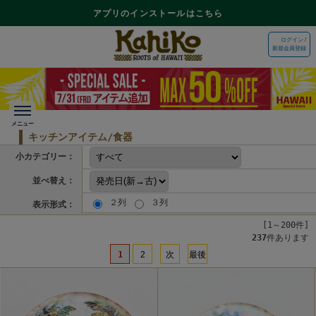
アプリのインストールはこちら
ログイン /
新規会員登録
キッチンアイテム/食器
小カテゴリー：
並べ替え：
２列
３列
表示形式：
[1～200件]
237
件あります
1
2
次
最後