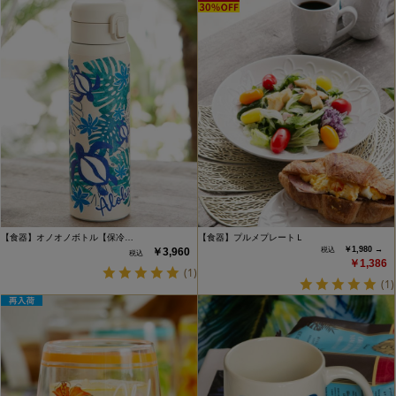
【食器】オノオノボトル【保冷…
【食器】プルメプレートＬ
￥1,980 →
￥3,960
￥1,386
(1)
(1)