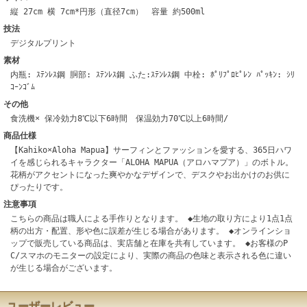
縦 27cm 横 7cm*円形（直径7cm） 容量 約500ml
技法
デジタルプリント
素材
内瓶: ｽﾃﾝﾚｽ鋼 胴部: ｽﾃﾝﾚｽ鋼 ふた:ｽﾃﾝﾚｽ鋼 中栓: ﾎﾟﾘﾌﾟﾛﾋﾟﾚﾝ ﾊﾟｯｷﾝ: ｼﾘ
ｺｰﾝｺﾞﾑ
その他
食洗機× 保冷効力8℃以下6時間 保温効力70℃以上6時間/
商品仕様
【Kahiko×Aloha Mapua】サーフィンとファッションを愛する、365日ハワ
イを感じられるキャラクター「ALOHA MAPUA（アロハマプア）」のボトル。
花柄がアクセントになった爽やかなデザインで、デスクやお出かけのお供に
ぴったりです。
注意事項
こちらの商品は職人による手作りとなります。 ◆生地の取り方により1点1点
柄の出方・配置、形や色に誤差が生じる場合があります。 ◆オンラインショ
ップで販売している商品は、実店舗と在庫を共有しています。 ◆お客様のP
C/スマホのモニターの設定により、実際の商品の色味と表示される色に違い
が生じる場合がございます。
ユーザーレビュー