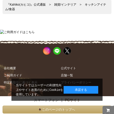
『Kahiko(カヒコ)』公式通販
>
雑貨/インテリア
>
キッチンアイテ
ム/食器
会社概要
公式サイト
ご利用ガイド
店舗一覧
特定商取引に基づく表示
プライバシーポリシー
当サイトではユーザーの利便性向
上やサイト改善のためにCookieを
承諾する
使用しています。
スマートフォン |
PCサイト
このページのトップへ