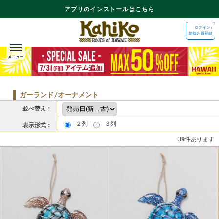
アプリのインストールはこちら
ログイン /
新規会員登録
ガーランド/オーナメント
並べ替え：
２列
３列
表示形式：
39
件あります