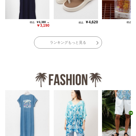
￥4,620
￥6,380 →
￥
￥3,190
￥
ランキングもっと見る
N