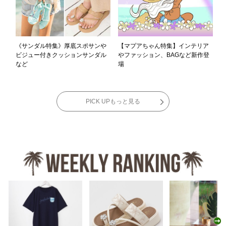
《サンダル特集》厚底スポサンや
【マプアちゃん特集】インテリア
ビジュー付きクッションサンダル
やファッション、BAGなど新作登
など
場
PICK UPもっと見る
N