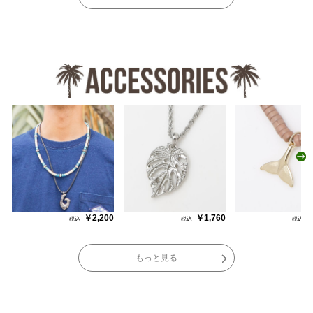
N
￥2,200
￥1,760
￥
もっと見る