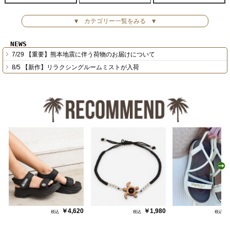
▼ カテゴリー一覧をみる ▼
NEWS
7/29 【重要】熊本地震に伴う荷物のお届けについて
8/5 【新作】リラクシングルームミストが入荷
N
￥4,620
￥1,980
￥