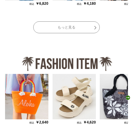
￥6,820
￥4,180
￥
もっと見る
N
￥2,640
￥4,620
￥