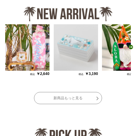
N
￥2,640
￥3,190
￥
新商品もっと見る