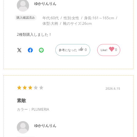
ゆかりんりん
購入確認済み
年代:
60代
性別:
女性
身長:
161～165cm
体型:
大柄
靴のサイズ:
26cm
2種類購入しました！
0
0
参考になった
Like!
2026.6.15
素敵
カラー：PLUMERIA
ゆかりんりん