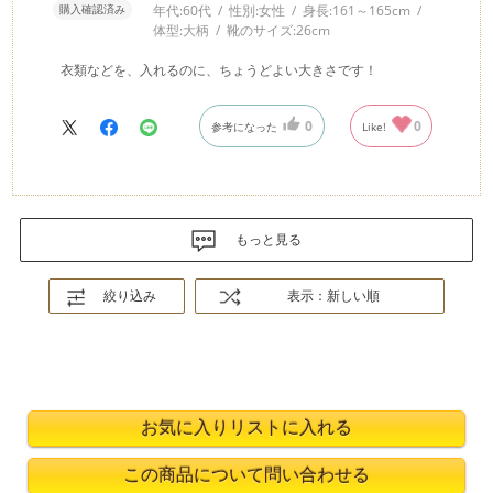
購入確認済み
年代:
60代
性別:
女性
身長:
161～165cm
体型:
大柄
靴のサイズ:
26cm
衣類などを、入れるのに、ちょうどよい大きさです！
0
0
参考になった
Like!
もっと見る
絞り込み
表示：新しい順