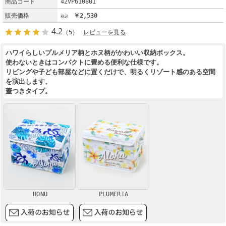
商品コード
42VP610801
販売価格
￥2,530
4.2
（5）
レビューを見る
ハワイらしいプルメリア柄とホヌ柄がかわいい収納ボックス。
使わないときはコンパクトに畳める便利な仕様です。
リビングや子ども部屋などに置くだけで、明るくリゾート感のある空間
を演出します。
蓋つきタイプ。
HONU
PLUMERIA