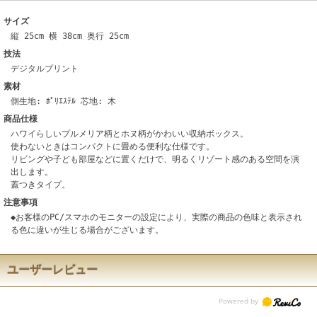
サイズ
縦 25cm 横 38cm 奥行 25cm
技法
デジタルプリント
素材
側生地: ﾎﾟﾘｴｽﾃﾙ 芯地: 木
商品仕様
ハワイらしいプルメリア柄とホヌ柄がかわいい収納ボックス。
使わないときはコンパクトに畳める便利な仕様です。
リビングや子ども部屋などに置くだけで、明るくリゾート感のある空間を演
出します。
蓋つきタイプ。
注意事項
◆お客様のPC/スマホのモニターの設定により、実際の商品の色味と表示され
る色に違いが生じる場合がございます。
ユーザーレビュー