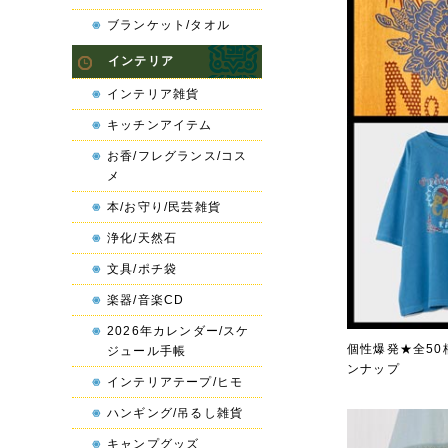
ブランケット/タオル
インテリア
インテリア雑貨
キッチンアイテム
お香/フレグランス/コス
メ
本/お守り/民芸雑貨
浄化/天然石
文具/ポチ袋
楽器/音楽CD
2026年カレンダー/スケ
個性爆発★全5
ジュール手帳
ンナップ
インテリアテープ/ヒモ
ハンギング/吊るし雑貨
キャンプグッズ