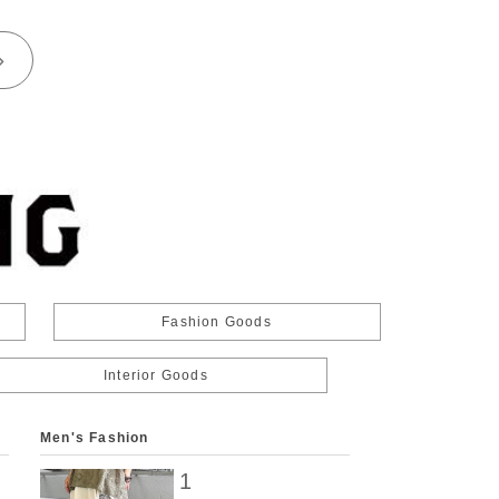
Fashion Goods
Interior Goods
Men's Fashion
Fashion Access
1
1