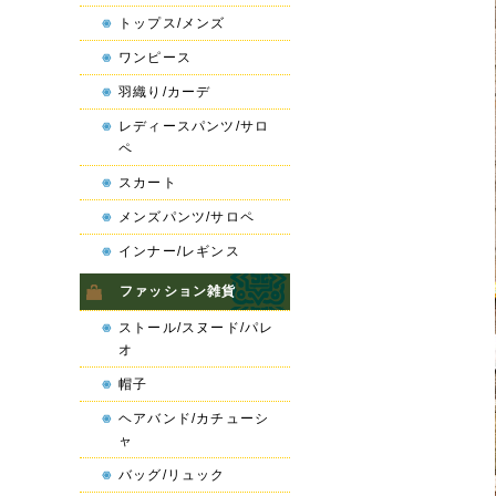
トップス/メンズ
ワンピース
羽織り/カーデ
レディースパンツ/サロ
ペ
スカート
メンズパンツ/サロペ
インナー/レギンス
ファッション雑貨
ストール/スヌード/パレ
オ
帽子
ヘアバンド/カチューシ
ャ
バッグ/リュック