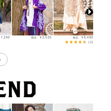
7,260
￥3,520
￥6,490
(2)