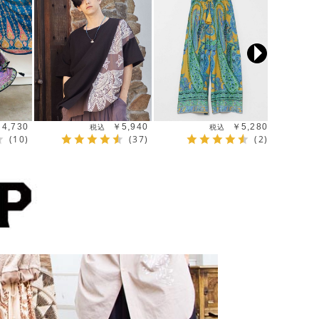
4,730
￥5,940
￥5,280
(10)
(37)
(2)