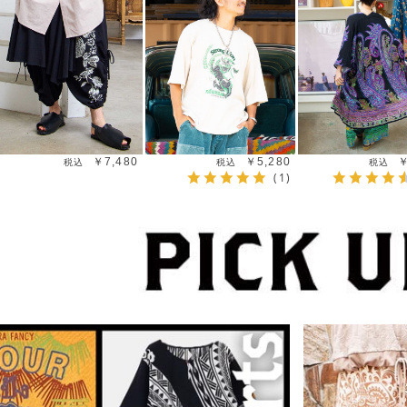
￥7,480
￥5,280
￥
(1)