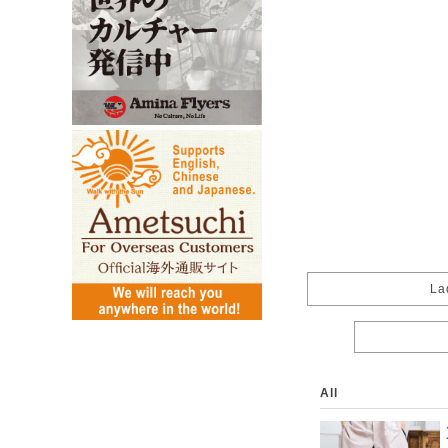
La
All