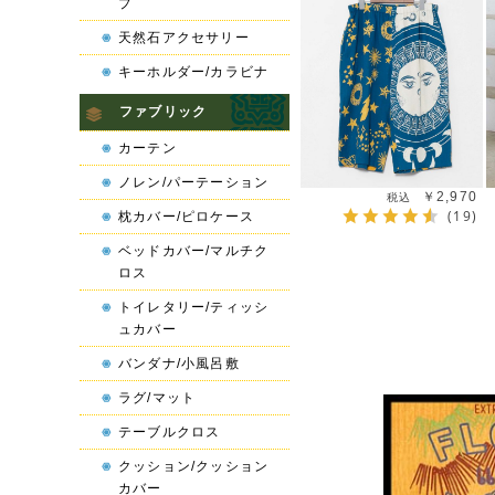
プ
天然石アクセサリー
キーホルダー/カラビナ
ファブリック
カーテン
ノレン/パーテーション
￥2,970
(19)
枕カバー/ピロケース
ベッドカバー/マルチク
ロス
トイレタリー/ティッシ
ュカバー
バンダナ/小風呂敷
ラグ/マット
テーブルクロス
クッション/クッション
カバー