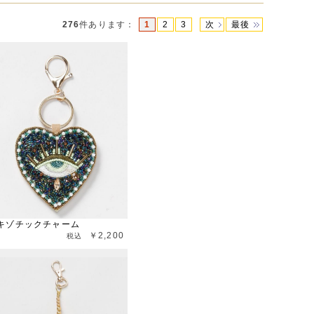
276
件あります
：
1
2
3
次
最後
キゾチックチャーム
￥2,200