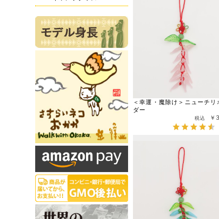
＜幸運・魔除け＞ニューチリ
ダー
￥