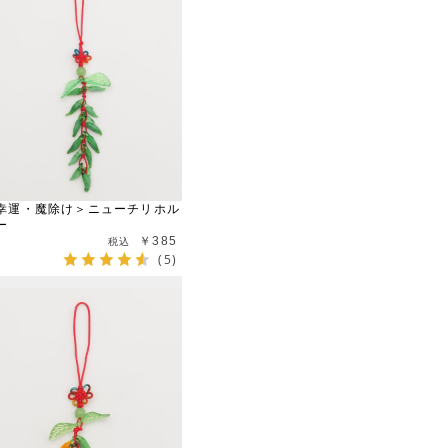
幸運・魔除け＞ニューチリホル
ー
￥385
(5)