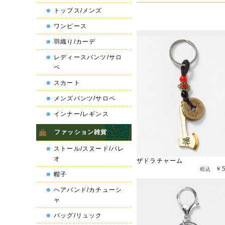
トップス/メンズ
ワンピース
羽織り/カーデ
レディースパンツ/サロ
ペ
スカート
メンズパンツ/サロペ
インナー/レギンス
ファッション雑貨
ストール/スヌード/パレ
オ
ザドラチャーム
￥
帽子
ヘアバンド/カチューシ
ャ
バッグ/リュック