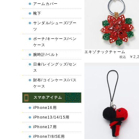
アームカバー
靴下
サンダル/シューズ/ブー
ツ
ポーチ/キーケース/ペン
ケース
エキゾチックチャーム
腕時計/ベルト
￥2,
日傘/レイングッズ/セン
ス
財布/コインケース/パス
ケース
スマホアイテム
iPhone16用
iPhone13/14/15用
iPhone17用
iPhone7/8/SE用