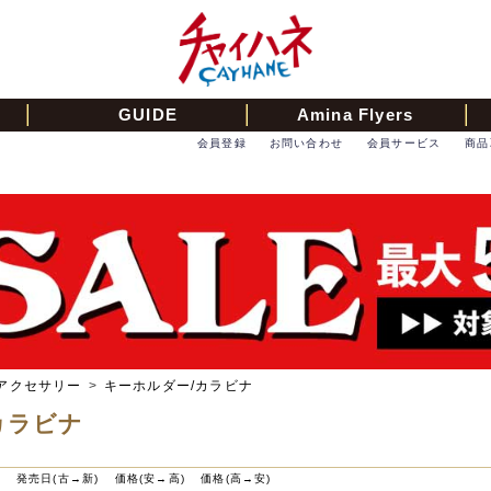
GUIDE
Amina Flyers
会員登録
お問い合わせ
会員サービス
商品
アクセサリー
>
キーホルダー/カラビナ
カラビナ
)
発売日(古→新)
価格(安→高)
価格(高→安)