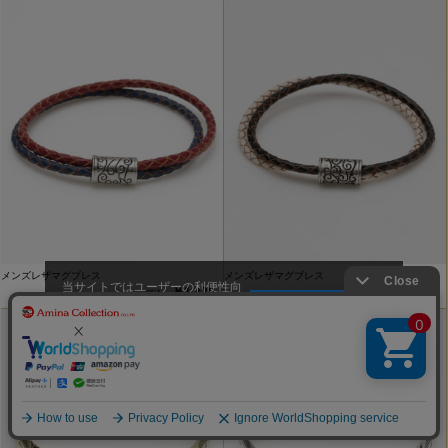
メンズレザマグブレス
メンズレザマグブレス
当サイトではユーザーの利便性向
￥1,320
￥1,320
上やサイト改善のためにCookieを
承諾する
使用しています。