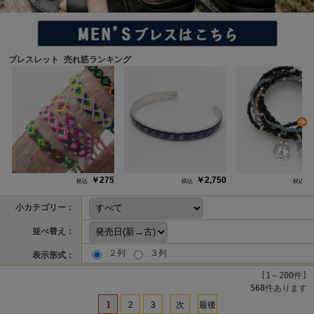
ブレスレット 売れ筋ランキング
N
￥275
￥2,750
￥
小カテゴリー：
並べ替え：
２列
３列
表示形式：
[1～200件]
568
件あります
1
2
3
次
最後