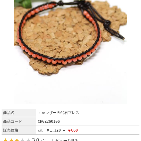
商品名
４㎜レザー天然石ブレス
商品コード
CHGZ260106
販売価格
￥1,320 →
￥660
3.0
（1）
レビューを見る