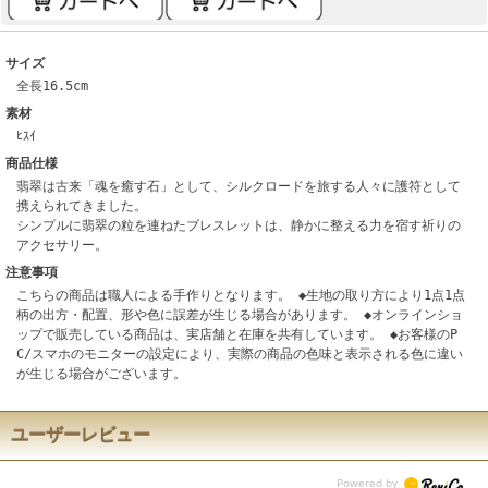
サイズ
全長16.5cm
素材
ﾋｽｲ
商品仕様
翡翠は古来「魂を癒す石」として、シルクロードを旅する人々に護符として
携えられてきました。
シンプルに翡翠の粒を連ねたブレスレットは、静かに整える力を宿す祈りの
アクセサリー。
注意事項
こちらの商品は職人による手作りとなります。 ◆生地の取り方により1点1点
柄の出方・配置、形や色に誤差が生じる場合があります。 ◆オンラインショ
ップで販売している商品は、実店舗と在庫を共有しています。 ◆お客様のP
C/スマホのモニターの設定により、実際の商品の色味と表示される色に違い
が生じる場合がございます。
ユーザーレビュー