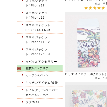
スマホジャケッ
￥
ト/iPhone17
スマホジャケッ
ト/iPhone16
スマホジャケット
iPhone13/14/15
スマホジャケッ
ト/iPhone11･12
スマホジャケッ
ト/iPhone7/8/SE
モバイルアクセサリー
雑貨/インテリア
ピリナヌイポチ（3枚セット
カーテン/ノレン
￥
キッチンアイテム/食器
トイレタリー/ペーパー
カバー/スリッパ
ラグ/MAT