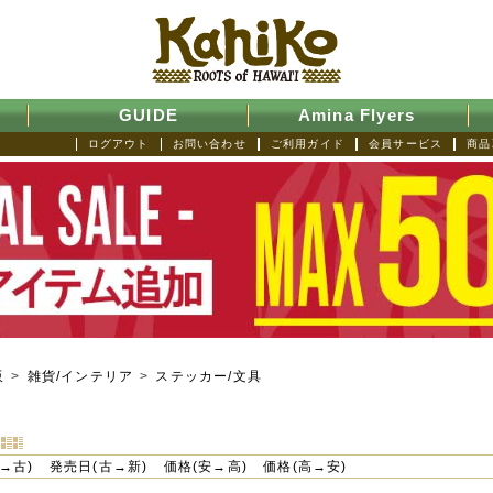
GUIDE
Amina Flyers
ログアウト
お問い合わせ
ご利用ガイド
会員サービス
商品
販
>
雑貨/インテリア
>
ステッカー/文具
→古)
発売日(古→新)
価格(安→高)
価格(高→安)