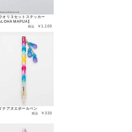
ウオリ３セットステッカー
ALOHA MAPUA】
￥1,100
イナアヌエボールペン
￥330