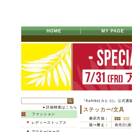
HOME
MY PAGE
『Kahiko(カヒコ)』公式通
詳細検索はこちら
ステッカー/文具
ファッション
表示方法：
レディーストップス
並べ替え：
発売日(新
アウター/カーデ