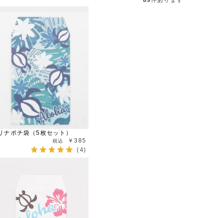
89
件あります
リナポチ袋（5枚セット）
￥385
(4)