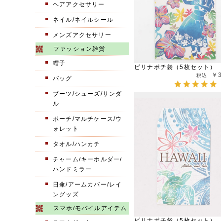
ヘアアクセサリー
ネイル/ネイルシール
メンズアクセサリー
ファッション雑貨
帽子
ピリナポチ袋（5枚セット）
￥
バッグ
ブーツ/シューズ/サンダ
ル
ポーチ/マルチケース/ウ
ォレット
タオル/ハンカチ
チャーム/キーホルダー/
ハンドミラー
日傘/アームカバー/レイ
ングッズ
スマホ/モバイルアイテム
ピリナポチ袋（5枚セット）