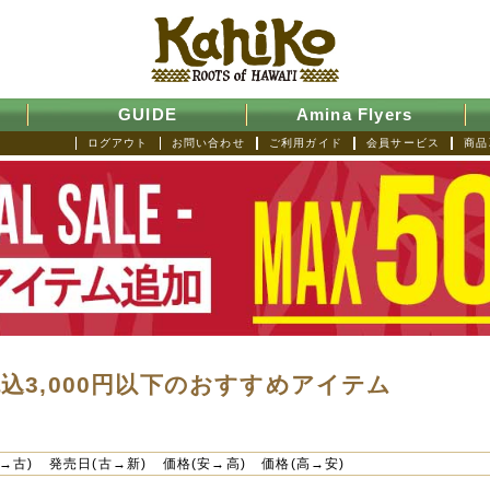
GUIDE
Amina Flyers
ログアウト
お問い合わせ
ご利用ガイド
会員サービス
商品
】税込3,000円以下のおすすめアイテム
→古)
発売日(古→新)
価格(安→高)
価格(高→安)