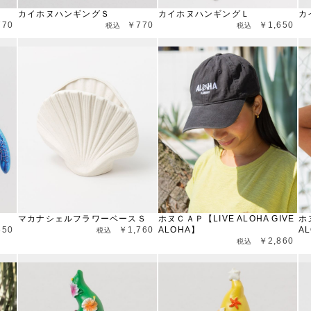
カイホヌハンギングＳ
カイホヌハンギングＬ
カ
770
￥770
￥1,650
マカナシェルフラワーベースＳ
ホヌＣＡＰ【LIVE ALOHA GIVE
ホ
650
￥1,760
ALOHA】
A
￥2,860