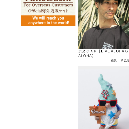
ホヌＣＡＰ【LIVE ALOHA G
ALOHA】
￥2,