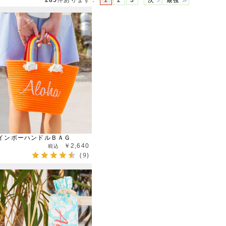
285
件あります
：
1
2
3
次
最後
インボーハンドルＢＡＧ
￥2,640
(9)