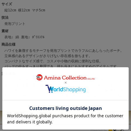
サイズ
縦12cm 横12cm マチ5cm
技法
発泡プリント
素材
表地: 綿 裏地: ﾎﾟﾘｴｽﾃﾙ
商品仕様
ハワイを象徴するモチーフを発泡プリントでカラフルにあしらったポーチ。
立体感のあるデザインがさりげない存在感を放ちます。
コンパクトなサイズ感で、コスメや小物の収納に便利な仕様。
バッグの中をすっきり整理でき、持ち歩きにもおすすめのアイテムです。
注意事項
こちらの商品は職人による手作りとなります。 ◆生地の取り方により1点1点
柄の出方・配置、形や色に誤差が生じる場合があります。 ◆オンラインショ
ップで販売している商品は、実店舗と在庫を共有しています。 ◆お客様のP
C/スマホのモニターの設定により、実際の商品の色味と表示される色に違い
が生じる場合がございます。
ユーザーレビュー