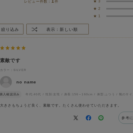
1
★
3
レビュー件数：
件
★
2
★
1
絞り込み
表示：新しい順
素敵です
カラー：SILVER
no name
購入確認済み
年代:
40代
性別:
女性
身長:
156～160cm
体型:
ふつう
靴のサイ
大きさもちょうど良く、素敵です。たくさん使わせていただきます。
参考