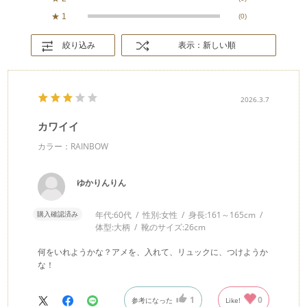
★
1
(0)
絞り込み
表示：新しい順
2026.3.7
カワイイ
カラー：RAINBOW
ゆかりんりん
購入確認済み
年代:
60代
性別:
女性
身長:
161～165cm
体型:
大柄
靴のサイズ:
26cm
何をいれようかな？アメを、入れて、リュックに、つけようか
な！
1
0
参考になった
Like!