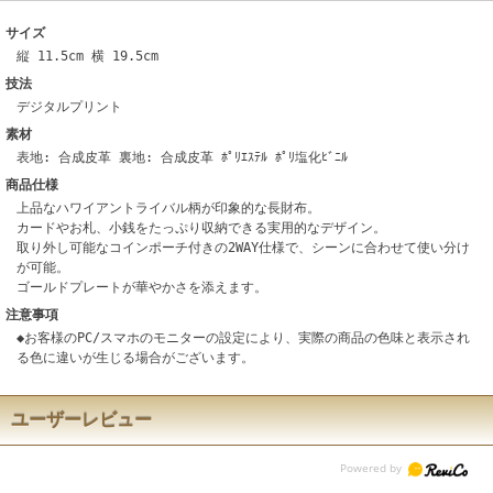
サイズ
縦 11.5cm 横 19.5cm
技法
デジタルプリント
素材
表地: 合成皮革 裏地: 合成皮革 ﾎﾟﾘｴｽﾃﾙ ﾎﾟﾘ塩化ﾋﾞﾆﾙ
商品仕様
上品なハワイアントライバル柄が印象的な長財布。
カードやお札、小銭をたっぷり収納できる実用的なデザイン。
取り外し可能なコインポーチ付きの2WAY仕様で、シーンに合わせて使い分け
が可能。
ゴールドプレートが華やかさを添えます。
注意事項
◆お客様のPC/スマホのモニターの設定により、実際の商品の色味と表示され
る色に違いが生じる場合がございます。
ユーザーレビュー