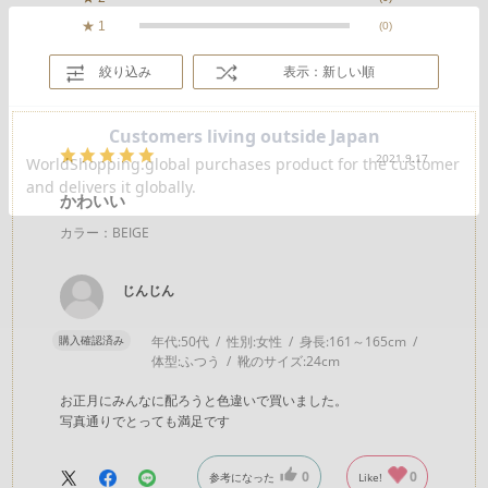
★
1
(0)
絞り込み
表示：新しい順
2021.9.17
かわいい
カラー：BEIGE
じんじん
購入確認済み
年代:
50代
性別:
女性
身長:
161～165cm
体型:
ふつう
靴のサイズ:
24cm
お正月にみんなに配ろうと色違いで買いました。
写真通りでとっても満足です
0
0
参考になった
Like!