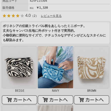
商品コード
42VP115304
販売価格
￥1,320
4.0
（2）
レビューを見る
ポリネシアの伝統トライバル柄をあしらったミニポーチ。
丈夫なキャンバス生地に外ポケット付きで実用的。
小物収納に便利なサイズで、ナチュラルなデザインがどんなスタイルに
も馴染みます。
BEIGE
NAVY
BROWN