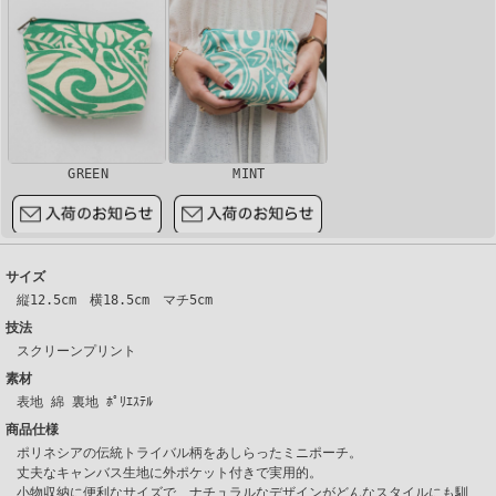
GREEN
MINT
サイズ
縦12.5cm 横18.5cm マチ5cm
技法
スクリーンプリント
素材
表地 綿 裏地 ﾎﾟﾘｴｽﾃﾙ
商品仕様
ポリネシアの伝統トライバル柄をあしらったミニポーチ。
丈夫なキャンバス生地に外ポケット付きで実用的。
小物収納に便利なサイズで、ナチュラルなデザインがどんなスタイルにも馴