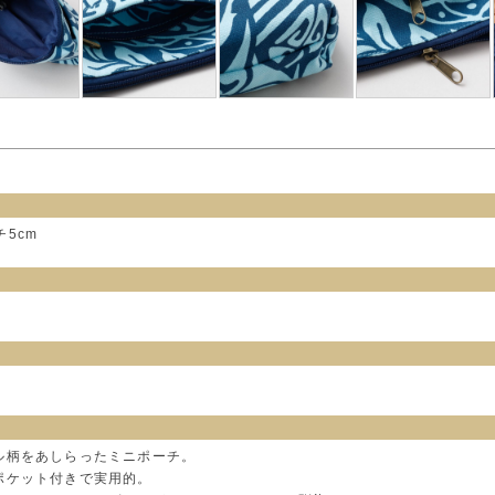
チ5cm
ル柄をあしらったミニポーチ。
ポケット付きで実用的。