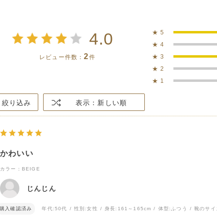
★
5
4.0
★
4
2
★
3
レビュー件数：
件
★
2
★
1
絞り込み
表示：新しい順
かわいい
カラー：BEIGE
じんじん
購入確認済み
年代:
50代
性別:
女性
身長:
161～165cm
体型:
ふつう
靴のサイ