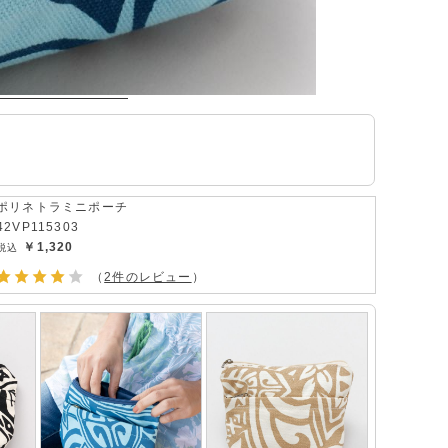
ポリネトラミニポーチ
42VP115303
￥1,320
（
2件のレビュー
）