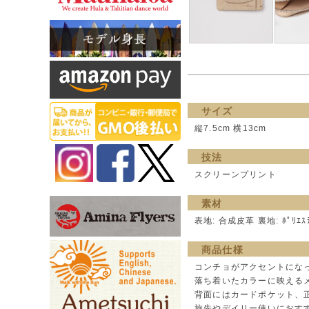
サイズ
縦7.5cm 横13cm
技法
スクリーンプリント
素材
表地: 合成皮革 裏地: ﾎﾟﾘｴｽ
商品仕様
コンチョがアクセントにな
落ち着いたカラーに映える
背面にはカードポケット、
旅先やデイリー使いにおす