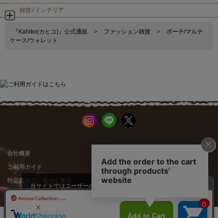
雑貨/インテリア
『Kahiko(カヒコ)』公式通販
>
ファッション雑貨
>
ポーチ/マルチ
ケース/ウォレット
会社概要
公式サイト
ご利用ガイド
店舗一覧
特定商取引に基づく表示
プライバシーポリシー
当サイトではユーザーの利便性向
上やサイト改善のためにCookieを
承諾する
使用しています。
スマートフォン |
PCサイト