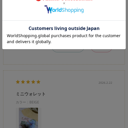
こしょーこ
購入確認済み
お札もおらずに使えるしカードもたくさん入るのにコンパクト
で大満足！
0
1
参考になった
Like!
2026.2.22
ミニウォレット
カラー：BEIGE