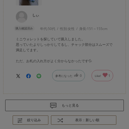
しぃ
購入確認済み
年代:
50代
性別:
女性
身長:
151～155cm
ミニウォレットを探していて購入しました。
思っていたよりしっかりしてるし、チャック部分はスムーズで
満足してます。
ただ、お札の入れ方がよく分からなかったです💦
0
1
参考になった
Like!
もっと見る
絞り込み
表示：新しい順