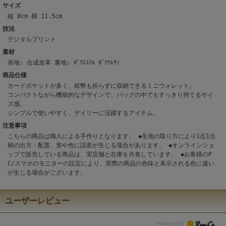
サイズ
縦 8cm 横 11.5cm
技法
デジタルプリント
素材
表地: 合成皮革 裏地: ﾎﾟﾘｴｽﾃﾙ ﾎﾟﾘｳﾚﾀﾝ
商品仕様
カードポケットが多く、紙幣も折らずに収納できるミニウォレット。
コンパクトながら機能的なデザインで、バッグの中でもすっきり持てるサイ
ズ感。
シンプルで使いやすく、デイリーに活躍するアイテム。
注意事項
こちらの商品は職人による手作りとなります。 ◆生地の取り方により1点1点
柄の出方・配置、形や色に誤差が生じる場合があります。 ◆オンラインショ
ップで販売している商品は、実店舗と在庫を共有しています。 ◆お客様のP
C/スマホのモニターの設定により、実際の商品の色味と表示される色に違い
が生じる場合がございます。
ユーザーレビュー