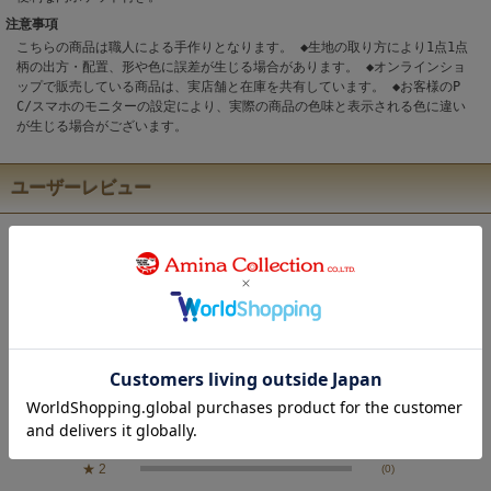
注意事項
こちらの商品は職人による手作りとなります。 ◆生地の取り方により1点1点
柄の出方・配置、形や色に誤差が生じる場合があります。 ◆オンラインショ
ップで販売している商品は、実店舗と在庫を共有しています。 ◆お客様のP
C/スマホのモニターの設定により、実際の商品の色味と表示される色に違い
が生じる場合がございます。
ユーザーレビュー
5.0
1
レビュー件数：
件
★
5
(1)
★
4
(0)
★
3
(0)
★
2
(0)