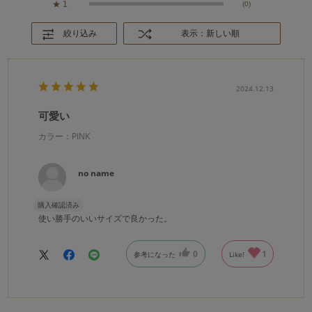
★
1
(0)
絞り込み
表示：新しい順
2024.12.13
可愛い
カラー：PINK
no name
購入確認済み
使い勝手のいいサイズで良かった。
0
1
参考になった
Like!