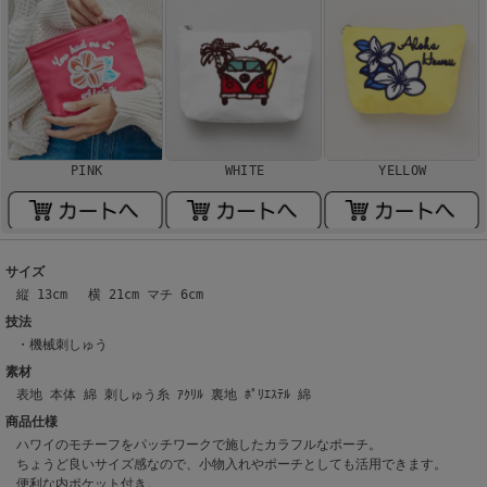
PINK
WHITE
YELLOW
サイズ
縦 13cm 横 21cm マチ 6cm
技法
・機械刺しゅう
素材
表地 本体 綿 刺しゅう糸 ｱｸﾘﾙ 裏地 ﾎﾟﾘｴｽﾃﾙ 綿
商品仕様
ハワイのモチーフをパッチワークで施したカラフルなポーチ。
ちょうど良いサイズ感なので、小物入れやポーチとしても活用できます。
便利な内ポケット付き。