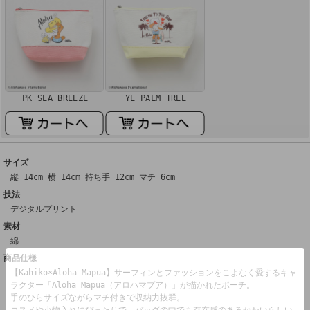
PK SEA BREEZE
YE PALM TREE
サイズ
縦 14cm 横 14cm 持ち手 12cm マチ 6cm
技法
デジタルプリント
素材
綿
商品仕様
【Kahiko×Aloha Mapua】サーフィンとファッションをこよなく愛するキャ
ラクター「Aloha Mapua（アロハマプア）」が描かれたポーチ。
手のひらサイズながらマチ付きで収納力抜群。
コスメや小物入れにぴったりで、バッグの中でも存在感のあるかわいらしい