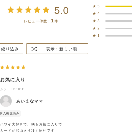
★
5
5.0
★
4
1
★
3
レビュー件数：
件
★
2
★
1
絞り込み
表示：新しい順
お気に入り
カラー：BEIGE
あいまなママ
購入確認済み
ハワイ大好きで、柄もお気に入りで
カードが沢山入り凄く便利です