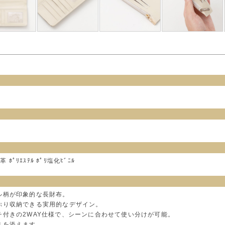
ﾎﾟﾘｴｽﾃﾙ ﾎﾟﾘ塩化ﾋﾞﾆﾙ
ル柄が印象的な長財布。
ぷり収納できる実用的なデザイン。
チ付きの2WAY仕様で、シーンに合わせて使い分けが可能。
さを添えます。