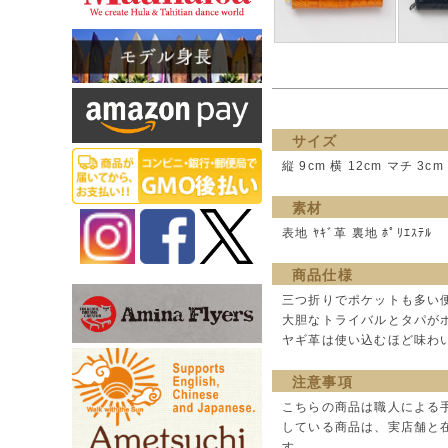
サイズ
縦 9cm 横 12cm マチ 3cm
素材
表地 ﾔｷﾞ革 裏地 ﾎﾟﾘｴｽﾃﾙ
商品仕様
三つ折りでポケットも多い
大胆なトライバルとタパが
ヤギ革は使い込むほど味わ
注意事項
こちらの商品は職人による
している商品は、実店舗と
す。