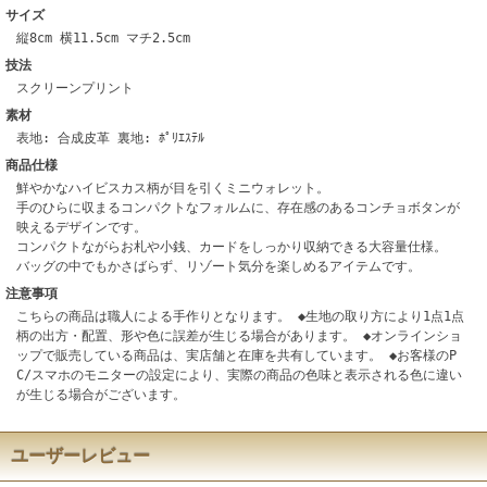
サイズ
縦8cm 横11.5cm マチ2.5cm
技法
スクリーンプリント
素材
表地: 合成皮革 裏地: ﾎﾟﾘｴｽﾃﾙ
商品仕様
鮮やかなハイビスカス柄が目を引くミニウォレット。
手のひらに収まるコンパクトなフォルムに、存在感のあるコンチョボタンが
映えるデザインです。
コンパクトながらお札や小銭、カードをしっかり収納できる大容量仕様。
バッグの中でもかさばらず、リゾート気分を楽しめるアイテムです。
注意事項
こちらの商品は職人による手作りとなります。 ◆生地の取り方により1点1点
柄の出方・配置、形や色に誤差が生じる場合があります。 ◆オンラインショ
ップで販売している商品は、実店舗と在庫を共有しています。 ◆お客様のP
C/スマホのモニターの設定により、実際の商品の色味と表示される色に違い
が生じる場合がございます。
ユーザーレビュー