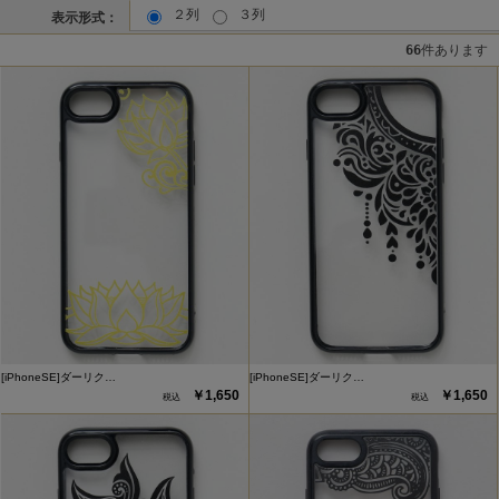
２列
３列
表示形式：
66
件あります
[iPhoneSE]ダーリク…
[iPhoneSE]ダーリク…
￥1,650
￥1,650