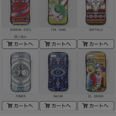
BUDDHA EYES
YIN YANG
BUFFALO
残り僅か
POWER
NAZAR
EL EKEKO