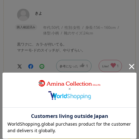
きよ
購入確認済み
年代:
50代
性別:
女性
身長:
156～160cm
体型:
小柄
靴のサイズ:
24cm
黒ワクに、カラ-が付いてる。
マナーモ-ドのスイッチが、やりずらい。
1
1
参考になった
Like!
絞り込み
表示：新しい順