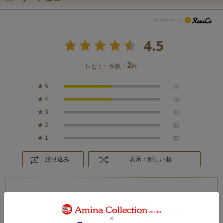
4.5
2
レビュー件数：
件
★
5
(1)
★
4
(1)
★
3
(0)
★
2
(0)
★
1
(0)
絞り込み
表示：新しい順
2025.11.30
可愛い