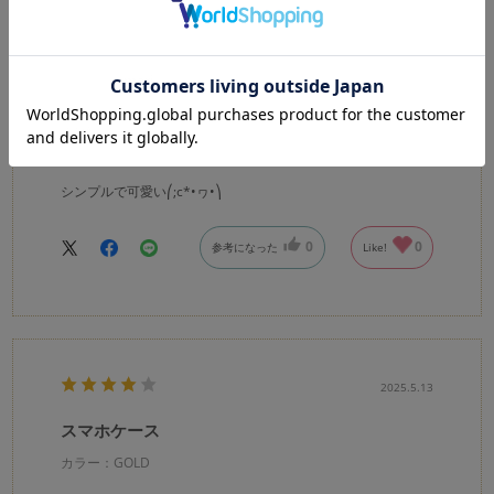
カラー：BLACK
mari
購入確認済み
年代:
40代
性別:
女性
身長:
156～160cm
体型:
大柄
靴のサイズ:
24cm
シンプルで可愛い⎛;c*•ヮ•⎞
0
0
参考になった
Like!
2025.5.13
スマホケース
カラー：GOLD