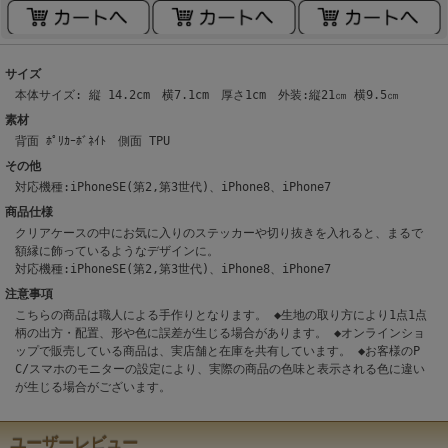
サイズ
本体サイズ: 縦 14.2cm 横7.1cm 厚さ1cm 外装:縦21㎝ 横9.5㎝
素材
背面 ﾎﾟﾘｶｰﾎﾞﾈｲﾄ 側面 TPU
その他
対応機種:iPhoneSE(第2,第3世代)、iPhone8、iPhone7
商品仕様
クリアケースの中にお気に入りのステッカーや切り抜きを入れると、まるで
額縁に飾っているようなデザインに。
対応機種:iPhoneSE(第2,第3世代)、iPhone8、iPhone7
注意事項
こちらの商品は職人による手作りとなります。 ◆生地の取り方により1点1点
柄の出方・配置、形や色に誤差が生じる場合があります。 ◆オンラインショ
ップで販売している商品は、実店舗と在庫を共有しています。 ◆お客様のP
C/スマホのモニターの設定により、実際の商品の色味と表示される色に違い
が生じる場合がございます。
ユーザーレビュー