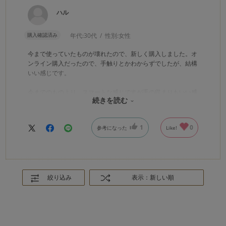
ハル
購入確認済み
年代:
30代
性別:
女性
今まで使っていたものが壊れたので、新しく購入しました。オ
ンライン購入だったので、手触りとかわからずでしたが、結構
いい感じです。
今までのものより、スマートな感じですが手の収まりもいい感
続きを読む
じです。
デザインがケースの外側ペインティングなので、使っていくう
ちに剥げてきたりするのは早そうななので、星4つにしまし
1
0
参考になった
Like!
た。(内側ペインティングだったらデザインの持続も良さそう
な…)
絞り込み
表示：新しい順