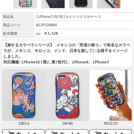
商品名
[iPhone7/8/SE]タビベラスマホケース
商品コード
ASJP520904
販売価格
￥3,520
【旅するカラベラシリーズ】 メキシコの「死者の祭り」で有名なカラベ
ラが、メキシコ、モロッコ、インド、日本を旅している様子をイメージ
しました。
対応機種:iPhoneSE(第2,第3世代)、iPhone8、iPhone7
INDIA
JAPAN
MEXICO