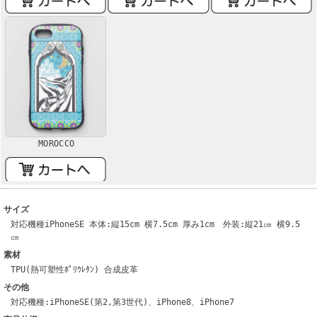
MOROCCO
サイズ
対応機種iPhoneSE 本体:縦15cm 横7.5cm 厚み1cm 外装:縦21㎝ 横9.5
㎝
素材
TPU(熱可塑性ﾎﾟﾘｳﾚﾀﾝ) 合成皮革
その他
対応機種:iPhoneSE(第2,第3世代)、iPhone8、iPhone7