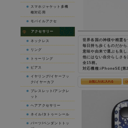
スマホジャケット多機
種対応用
モバイルアクセ
アクセサリー
世界各国の神様や精霊を
ネックレス
毎日持ち歩くものだから
リング
意味や由来で選ぶも良し
他にはない自分らしさを
トゥーリング
全15柄。
ピアス
対応機種:iPhoneSE(第2
イヤリング/イヤーフッ
ク/イヤーカフ
ブレスレット/アンクレ
ット
ヘアアクセサリー
ネイル/タトゥーシール
パーツ/ペンダントトッ