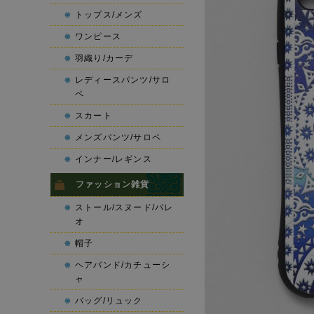
トップス/メンズ
ワンピース
羽織り/カーデ
レディースパンツ/サロ
ペ
スカート
メンズパンツ/サロペ
インナー/レギンス
ファッション雑貨
ストール/スヌード/パレ
オ
帽子
ヘアバンド/カチューシ
ャ
バッグ/リュック