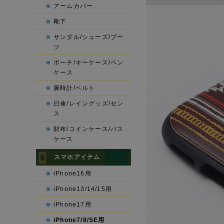
アームカバー
靴下
サンダル/シューズ/ブー
ツ
ポーチ/キーケース/ペン
ケース
腕時計/ベルト
日傘/レイングッズ/セン
ス
財布/コインケース/パス
ケース
スマホアイテム
iPhone16用
iPhone13/14/15用
iPhone17用
iPhone7/8/SE用