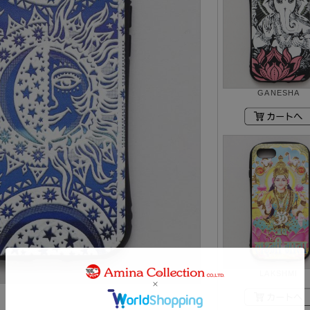
GANESHA
LAKSHMI