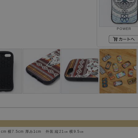
POWER
5cm 横7.5cm 厚み1cm 外装:縦21㎝ 横9.5㎝