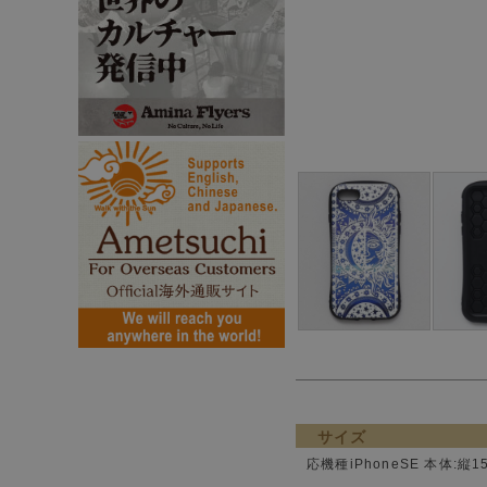
サイズ
応機種iPhoneSE 本体:縦1