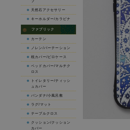
プ
天然石アクセサリー
キーホルダー/カラビナ
ファブリック
カーテン
ノレン/パーテーション
枕カバー/ピロケース
ベッドカバー/マルチク
ロス
トイレタリー/ティッシ
ュカバー
バンダナ/小風呂敷
ラグ/マット
テーブルクロス
クッション/クッション
カバー