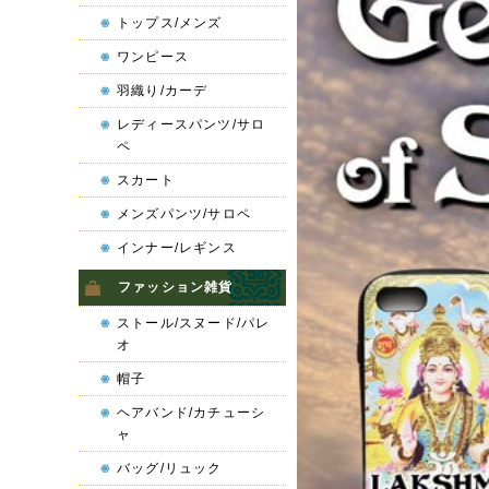
トップス/メンズ
ワンピース
羽織り/カーデ
レディースパンツ/サロ
ペ
スカート
メンズパンツ/サロペ
インナー/レギンス
ファッション雑貨
ストール/スヌード/パレ
オ
帽子
ヘアバンド/カチューシ
ャ
バッグ/リュック