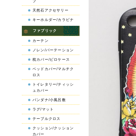
プ
天然石アクセサリー
キーホルダー/カラビナ
ファブリック
カーテン
ノレン/パーテーション
枕カバー/ピロケース
ベッドカバー/マルチク
ロス
トイレタリー/ティッシ
ュカバー
バンダナ/小風呂敷
ラグ/マット
テーブルクロス
クッション/クッション
カバー