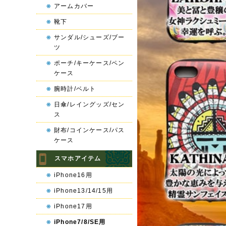
アームカバー
靴下
サンダル/シューズ/ブー
ツ
ポーチ/キーケース/ペン
ケース
腕時計/ベルト
日傘/レイングッズ/セン
ス
財布/コインケース/パス
ケース
スマホアイテム
iPhone16用
iPhone13/14/15用
iPhone17用
iPhone7/8/SE用