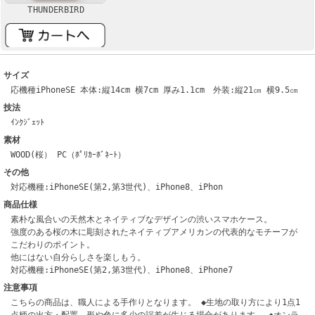
THUNDERBIRD
サイズ
応機種iPhoneSE 本体:縦14cm 横7cm 厚み1.1cm 外装:縦21㎝ 横9.5㎝
技法
ｲﾝｸｼﾞｪｯﾄ
素材
WOOD(桜） PC（ﾎﾟﾘｶｰﾎﾞﾈｰﾄ）
その他
対応機種:iPhoneSE(第2,第3世代)、iPhone8、iPhon
商品仕様
素朴な風合いの天然木とネイティブなデザインの渋いスマホケース。
強度のある桜の木に彫刻されたネイティブアメリカンの代表的なモチーフが
こだわりのポイント。
他にはない自分らしさを楽しもう。
対応機種:iPhoneSE(第2,第3世代)、iPhone8、iPhone7
注意事項
こちらの商品は、職人による手作りとなります。 ◆生地の取り方により1点1
点柄の出方・配置、形や色に多少の誤差が生じる場合があります。 ◆オンラ