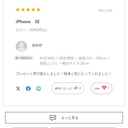
2021.3.20
iPhone SE
カラー：KOKOPELLI
おかか
購入確認済み
年代:
30代
性別:
男性
身長:
161～165cm
体型:
ふつう
靴のサイズ:
26cm
プレゼント用で購入しました！物凄く気に入ってくれました！
0
1
参考になった
Like!
もっと見る