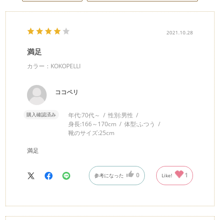
2021.10.28
満足
カラー：KOKOPELLI
ココペリ
購入確認済み
年代:
70代～
性別:
男性
身長:
166～170cm
体型:
ふつう
靴のサイズ:
25cm
満足
0
1
参考になった
Like!