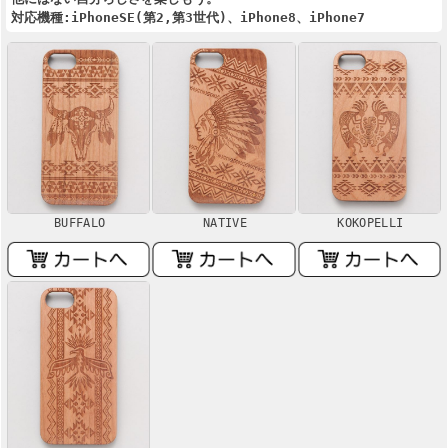
対応機種:iPhoneSE(第2,第3世代)、iPhone8、iPhone7
BUFFALO
NATIVE
KOKOPELLI