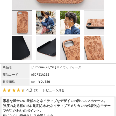
商品名
[iPhone7/8/SE]ネイウッドケース
商品コード
ASJP11A202
販売価格
￥2,750
4.3
（3）
レビューを見る
素朴な風合いの天然木とネイティブなデザインの渋いスマホケース。
強度のある桜の木に彫刻されたネイティブアメリカンの代表的なモチー
フがこだわりのポイント。
他にはない自分らしさを楽しもう。