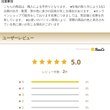
注意事項
こちらの商品は、職人による手作りとなります。 ◆生地の取り方により1点1
点柄の出方・配置、形や色に多少の誤差が生じる場合があります。 ◆オンラ
インショップで販売をしております在庫につきましては、実店舗と在庫を共
有しています。 ◆お使いのパソコン環境により、実際の商品の色と表示され
ている色に違いが生じる場合がございます
ユーザーレビュー
5.0
2
レビュー件数：
件
★
5
(2)
★
4
(0)
★
3
(0)
★
2
(0)
★
1
(0)