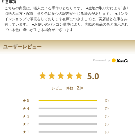
注意事項
こちらの商品は、職人による手作りとなります。 ◆生地の取り方により1点1
点柄の出方・配置、形や色に多少の誤差が生じる場合があります。 ◆オンラ
インショップで販売をしております在庫につきましては、実店舗と在庫を共
有しています。 ◆お使いのパソコン環境により、実際の商品の色と表示され
ている色に違いが生じる場合がございます
ユーザーレビュー
5.0
2
レビュー件数：
件
★
5
(2)
★
4
(0)
★
3
(0)
★
2
(0)
★
1
(0)