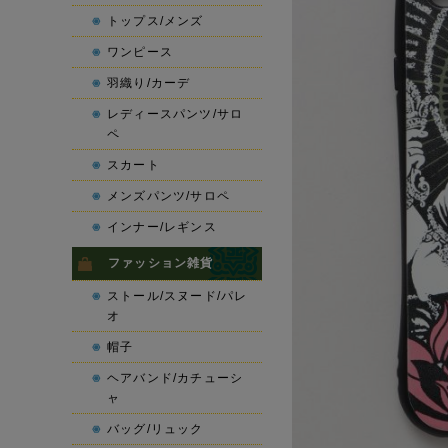
トップス/メンズ
ワンピース
羽織り/カーデ
レディースパンツ/サロ
ペ
スカート
メンズパンツ/サロペ
インナー/レギンス
ファッション雑貨
ストール/スヌード/パレ
オ
帽子
ヘアバンド/カチューシ
ャ
バッグ/リュック