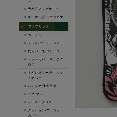
プ
天然石アクセサリー
キーホルダー/カラビナ
ファブリック
カーテン
ノレン/パーテーション
枕カバー/ピロケース
ベッドカバー/マルチク
ロス
トイレタリー/ティッシ
ュカバー
バンダナ/小風呂敷
ラグ/マット
テーブルクロス
クッション/クッション
カバー