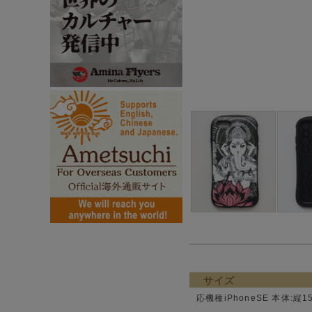
サイズ
応機種iPhoneSE 本体:縦1