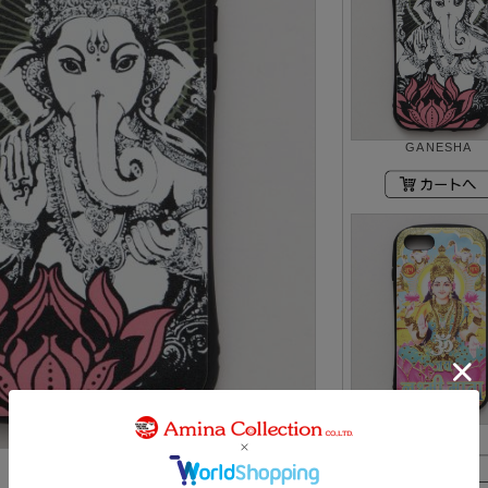
GANESHA
LAKSHMI