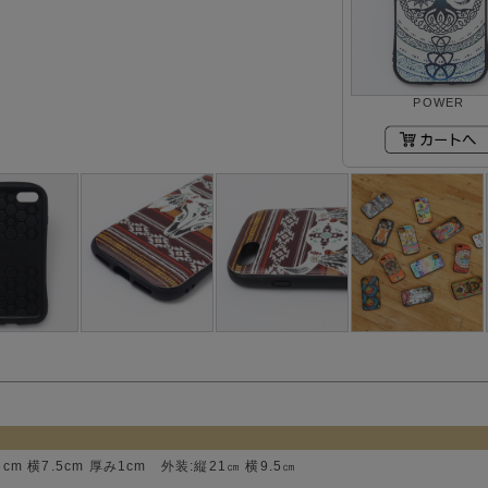
POWER
5cm 横7.5cm 厚み1cm 外装:縦21㎝ 横9.5㎝