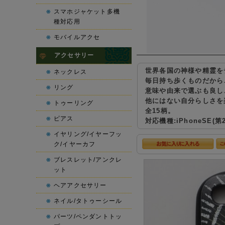
スマホジャケット多機
種対応用
モバイルアクセ
アクセサリー
世界各国の神様や精霊を
ネックレス
毎日持ち歩くものだから
リング
意味や由来で選ぶも良し
他にはない自分らしさを
トゥーリング
全15柄。
ピアス
対応機種:iPhoneSE(第2
イヤリング/イヤーフッ
ク/イヤーカフ
ブレスレット/アンクレ
ット
ヘアアクセサリー
ネイル/タトゥーシール
パーツ/ペンダントトッ