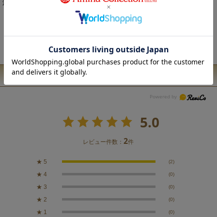
注意事項
こちらの商品は、職人による手作りとなります。 ◆生地の取り方により1点1
点柄の出方・配置、形や色に多少の誤差が生じる場合があります。 ◆オンラ
インショップで販売をしております在庫につきましては、実店舗と在庫を共
有しています。 ◆お使いのパソコン環境により、実際の商品の色と表示され
ている色に違いが生じる場合がございます
ユーザーレビュー
5.0
2
レビュー件数：
件
★
5
(2)
★
4
(0)
★
3
(0)
★
2
(0)
★
1
(0)