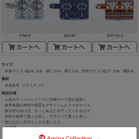
POWER
NAZAR
BUFFALO
サイズ
本体サイズ:縦14.2cm 横7.5cm 厚さ1cm 外装サイズ:縦17.5cm 横8cm
素材
合成皮革 プラスチック
商品仕様
人気のディーバシリーズに手帳ケース型が追加！
世界各国の神様や精霊をデザインしたスマホケース。
毎日持ち歩けば、きっとあなたを守ってくれるはず。
意味や由来で選ぶも良し、デザインで選ぶも良し。
他にはない自分らしさを楽しもう。
全15柄。
対応機種:iPhoneSE(第2,第3世代)、iPhone8、iPhone7