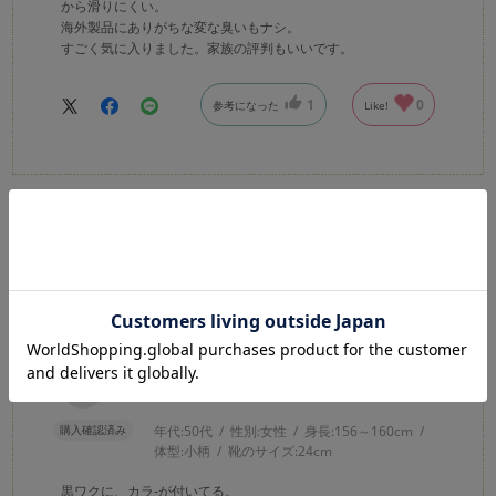
から滑りにくい。
海外製品にありがちな変な臭いもナシ。
すごく気に入りました。家族の評判もいいです。
1
0
参考になった
Like!
2021.6.15
仕上がりが、雑。
カラー：LOTUS
きよ
購入確認済み
年代:
50代
性別:
女性
身長:
156～160cm
体型:
小柄
靴のサイズ:
24cm
黒ワクに、カラ-が付いてる。