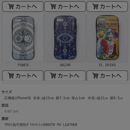
POWER
NAZAR
EL EKEKO
サイズ
応機種iPhoneSE 本体:縦15cm 横7.5cm 厚み1cm 外装:縦21㎝ 横9.5㎝
技法
ｲﾝｸｼﾞｪｯﾄ
素材
TPU(熱可塑性ﾎﾟﾘｳﾚﾀﾝ)+SMOOTH PU LEATHER