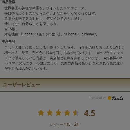
商品仕様
世界各国の神様や精霊をデザインしたスマホケース。
毎日持ち歩くものだからこそ、あなたを守ってくれるはず。
意味や由来で選ぶも良し、デザインで選ぶも良し。
他にはない自分らしさを楽しもう。
全15柄。
対応機種:iPhoneSE(第2,第3世代)、iPhone8、iPhone7。
注意事項
こちらの商品は職人による手作りとなります。 ◆生地の取り方により1点1点
柄の出方・配置、形や色に誤差が生じる場合があります。 ◆オンラインショ
ップで販売している商品は、実店舗と在庫を共有しています。 ◆お客様のP
C/スマホのモニターの設定により、実際の商品の色味と表示される色に違い
が生じる場合がございます。
ユーザーレビュー
4.5
2
レビュー件数：
件