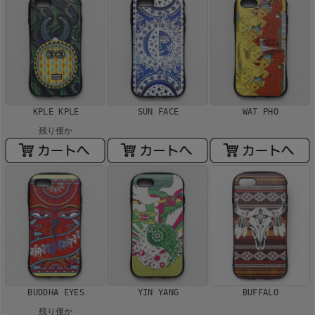
KPLE KPLE
SUN FACE
WAT PHO
残り僅か
BUDDHA EYES
YIN YANG
BUFFALO
残り僅か