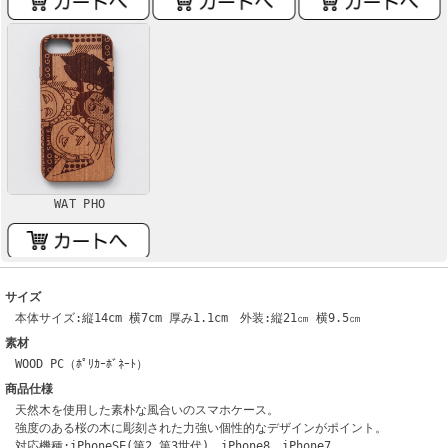
WAT PHO
サイズ
本体サイズ:縦14cm 横7cm 厚み1.1cm 外装:縦21㎝ 横9.5㎝
素材
WOOD PC（ﾎﾟﾘｶｰﾎﾞﾈｰﾄ）
商品仕様
天然木を使用した素朴な風合いのスマホケース。
強度のある桜の木に彫刻された力強い個性的なデザインがポイント。
対応機種:iPhoneSE(第2,第3世代)、iPhone8、iPhone7