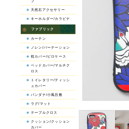
プ
天然石アクセサリー
キーホルダー/カラビナ
ファブリック
カーテン
ノレン/パーテーション
枕カバー/ピロケース
ベッドカバー/マルチク
ロス
トイレタリー/ティッシ
ュカバー
バンダナ/小風呂敷
ラグ/マット
テーブルクロス
クッション/クッション
カバー