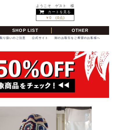
ようこそ ゲスト 様
カートを見る
￥0 (0点)
SHOP LIST
OTHER
取り扱いのご注意
公式サイト
卸のお取引をご希望のお客様へ