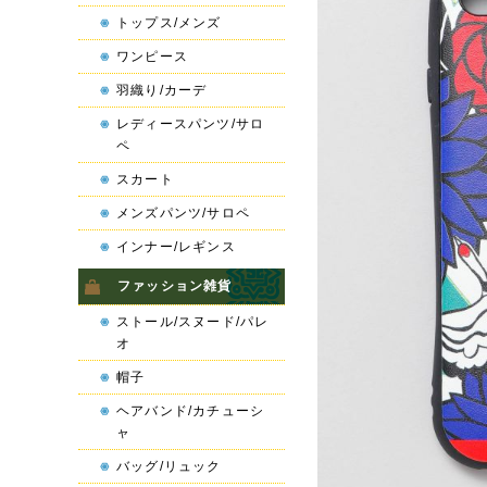
トップス/メンズ
ワンピース
羽織り/カーデ
レディースパンツ/サロ
ペ
スカート
メンズパンツ/サロペ
インナー/レギンス
ファッション雑貨
ストール/スヌード/パレ
オ
帽子
ヘアバンド/カチューシ
ャ
バッグ/リュック