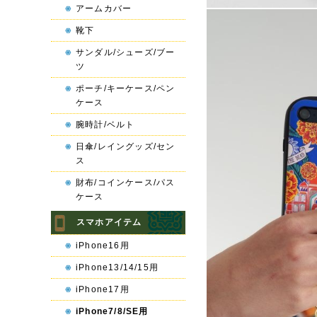
アームカバー
靴下
サンダル/シューズ/ブー
ツ
ポーチ/キーケース/ペン
ケース
腕時計/ベルト
日傘/レイングッズ/セン
ス
財布/コインケース/パス
ケース
スマホアイテム
iPhone16用
iPhone13/14/15用
iPhone17用
iPhone7/8/SE用