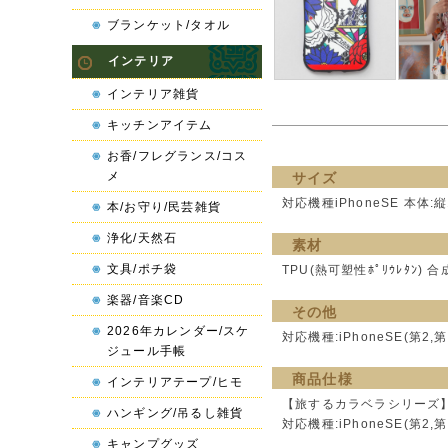
ブランケット/タオル
インテリア
インテリア雑貨
キッチンアイテム
お香/フレグランス/コス
メ
サイズ
対応機種iPhoneSE 本体:縦
本/お守り/民芸雑貨
浄化/天然石
素材
文具/ポチ袋
TPU(熱可塑性ﾎﾟﾘｳﾚﾀﾝ) 
楽器/音楽CD
その他
2026年カレンダー/スケ
対応機種:iPhoneSE(第2,第
ジュール手帳
商品仕様
インテリアテープ/ヒモ
【旅するカラベラシリーズ
ハンギング/吊るし雑貨
対応機種:iPhoneSE(第2,第
キャンプグッズ