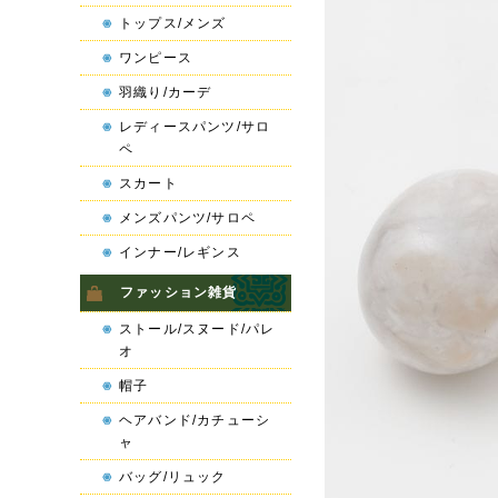
トップス/メンズ
ワンピース
羽織り/カーデ
レディースパンツ/サロ
ペ
スカート
メンズパンツ/サロペ
インナー/レギンス
ファッション雑貨
ストール/スヌード/パレ
オ
帽子
ヘアバンド/カチューシ
ャ
バッグ/リュック