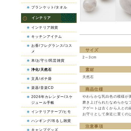
ブランケット/タオル
インテリア
インテリア雑貨
キッチンアイテム
お香/フレグランス/コス
サイズ
メ
2～3cm
本/お守り/民芸雑貨
素材
浄化/天然石
天然石
文具/ポチ袋
楽器/音楽CD
商品仕様
やわらかな乳白色の模様が
2026年カレンダー/スケ
磨き上げられたなめらかな
ジュール手帳
アゲートは古くから人との
インテリアテープ/ヒモ
お守りとして身近に置くの
ハンギング/吊るし雑貨
注意事項
キャンプグッズ