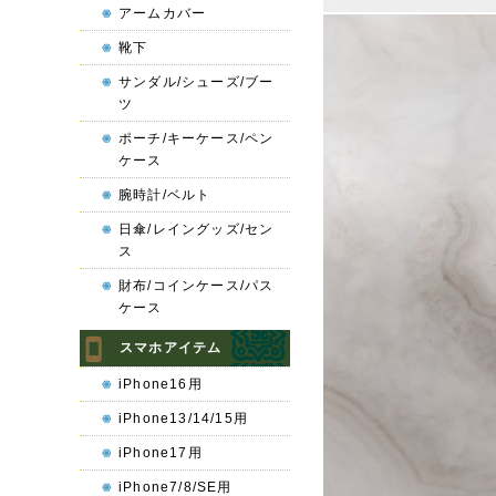
アームカバー
靴下
サンダル/シューズ/ブー
ツ
ポーチ/キーケース/ペン
ケース
腕時計/ベルト
日傘/レイングッズ/セン
ス
財布/コインケース/パス
ケース
スマホアイテム
iPhone16用
iPhone13/14/15用
iPhone17用
iPhone7/8/SE用