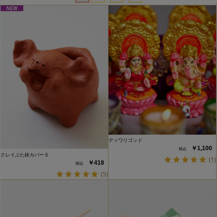
ディワリゴッド
￥1,100
クレイぶた鉢カバーＳ
(1)
￥418
(5)