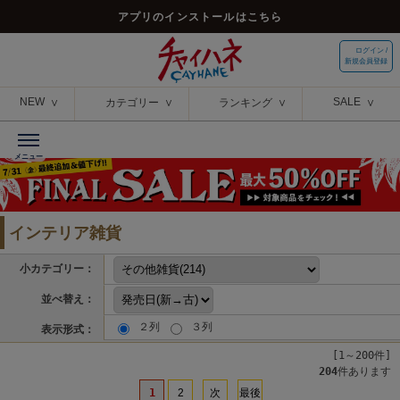
アプリのインストールはこちら
ログイン /
新規会員登録
NEW
SALE
カテゴリー
ランキング
インテリア雑貨
小カテゴリー：
並べ替え：
２列
３列
表示形式：
[1～200件]
204
件あります
1
2
次
最後