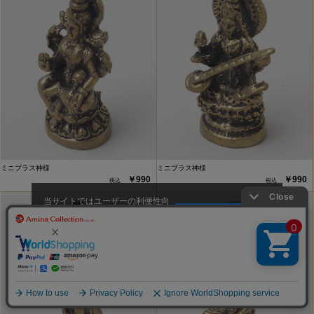
ミニブラス神様
ミニブラス神様
￥990
￥990
当サイトではユーザーの利便性向
上やサイト改善のためにCookieを
承諾する
使用しています。