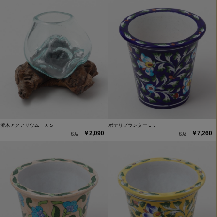
流木アクアリウム ＸＳ
ポテリプランターＬＬ
￥2,090
￥7,260