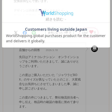
交換面倒なんで使います。
デザインは画像通りでほんとかわいい。
細かいもの収納して飾ってます。
続きを読む
Mサイズしか買ってこなかったから
こいつだけ小さいのが残念
0
0
参考になった
Like!
オンライン、ミス多いから気をつけて欲しい
店舗からの回答
2026.5.18
先日はアミナコレクション オンラインショ
ップをご利用いただきまして、誠にありがと
うございます。
この度はご購入いただいた「ジャワラビBO
X」のサイズが異なっていたとのこと、大変残
念なお気持ちにさせてしまいました事、誠に
申し訳ございません。
この度の件につきまして、弊社物流担当者へ
申し伝え、検品時の確認の徹底に努めて参り
ます。