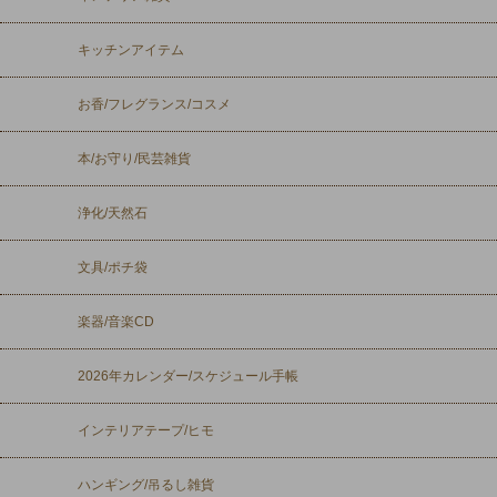
キッチンアイテム
お香/フレグランス/コスメ
本/お守り/民芸雑貨
浄化/天然石
文具/ポチ袋
楽器/音楽CD
2026年カレンダー/スケジュール手帳
インテリアテープ/ヒモ
ハンギング/吊るし雑貨