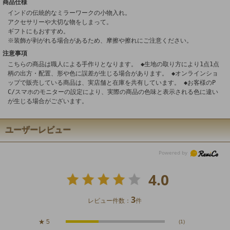
商品仕様
インドの伝統的なミラーワークの小物入れ。
アクセサリーや大切な物をしまって。
ギフトにもおすすめ。
※装飾が剥がれる場合があるため、摩擦や擦れにご注意ください。
注意事項
こちらの商品は職人による手作りとなります。 ◆生地の取り方により1点1点
柄の出方・配置、形や色に誤差が生じる場合があります。 ◆オンラインショ
ップで販売している商品は、実店舗と在庫を共有しています。 ◆お客様のP
C/スマホのモニターの設定により、実際の商品の色味と表示される色に違い
が生じる場合がございます。
ユーザーレビュー
4.0
3
レビュー件数：
件
★
5
(1)