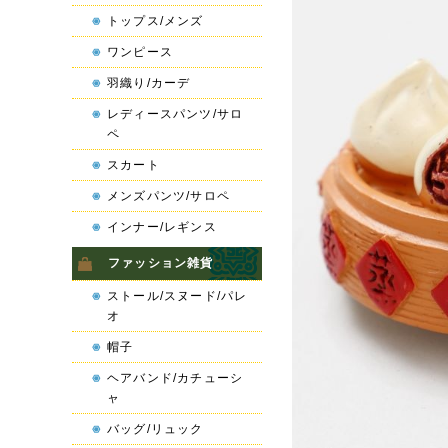
トップス/メンズ
ワンピース
羽織り/カーデ
レディースパンツ/サロ
ペ
スカート
メンズパンツ/サロペ
インナー/レギンス
ファッション雑貨
ストール/スヌード/パレ
オ
帽子
ヘアバンド/カチューシ
ャ
バッグ/リュック