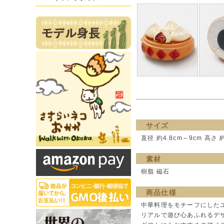
サイズ
直径 約4.8cm～9cm 高さ 
素材
樹脂 磁石
商品仕様
中華料理をモチーフにした
リアルで遊び心あふれるデ