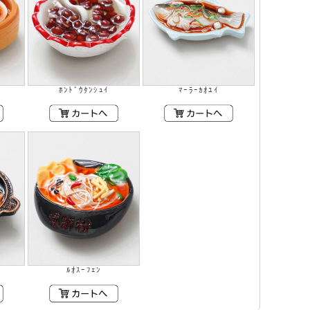
ﾎﾝﾄﾞｳﾀﾝｼｭｲ
ﾏｰﾗｰｶｵﾕｲ
ﾙｵｽｰﾌｪﾝ