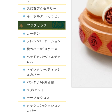
プ
天然石アクセサリー
キーホルダー/カラビナ
ファブリック
カーテン
ノレン/パーテーション
枕カバー/ピロケース
ベッドカバー/マルチク
ロス
トイレタリー/ティッシ
ュカバー
バンダナ/小風呂敷
ラグ/マット
テーブルクロス
クッション/クッション
カバー