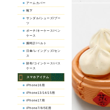
アームカバー
靴下
サンダル/シューズ/ブー
ツ
ポーチ/キーケース/ペン
ケース
腕時計/ベルト
日傘/レイングッズ/セン
ス
財布/コインケース/パス
ケース
スマホアイテム
iPhone16用
iPhone13/14/15用
iPhone17用
iPhone7/8/SE用