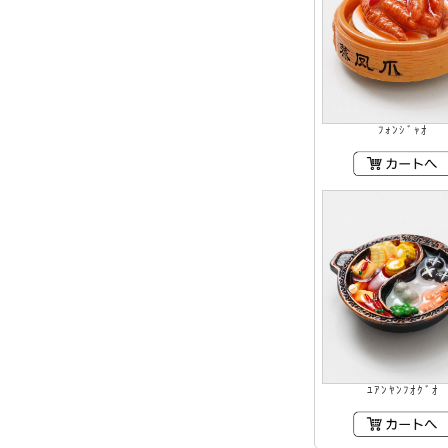
ﾌｫﾝｼﾞｬｵ
ﾕｱﾝﾔﾝﾌｵｸﾞｵ