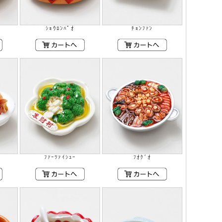
ｼｮｳﾛﾝﾊﾟｵ
ﾁｮﾝﾌｧﾝ
ﾌｧｰﾂｧｲｼｭｰ
ﾌｵｸﾞｵ