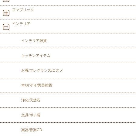
ファブリック
インテリア
インテリア雑貨
キッチンアイテム
お香/フレグランス/コスメ
本/お守り/民芸雑貨
浄化/天然石
文具/ポチ袋
楽器/音楽CD