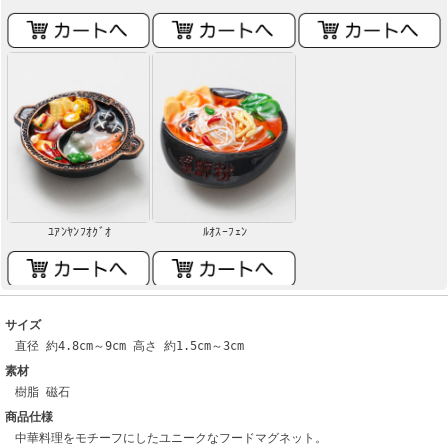
ﾕｱﾝﾔﾝﾌｵｸﾞｵ
ﾙｵｽｰﾌｪﾝ
サイズ
直径 約4.8cm～9cm 高さ 約1.5cm～3cm
素材
樹脂 磁石
商品仕様
中華料理をモチーフにしたユニークなフードマグネット。