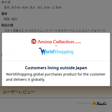
サイズ
直径 約3cm～6cm 高さ 約1.5cm～2.8cm
素材
樹脂 磁石
商品仕様
【タイ直輸入】タイのエスニックフードをモチーフにしたユニークなフード
マグネット。
リアルで遊び心あふれるデザインは、旅の思い出やアジアンな空気を感じさ
せてくれます。
プレゼントにもおすすめのアイテムです。
注意事項
こちらの商品は職人による手作りとなります。 ◆生地の取り方により1点1点
柄の出方・配置、形や色に誤差が生じる場合があります。 ◆オンラインショ
ップで販売している商品は、実店舗と在庫を共有しています。 ◆お客様のP
C/スマホのモニターの設定により、実際の商品の色味と表示される色に違い
が生じる場合がございます。
ユーザーレビュー