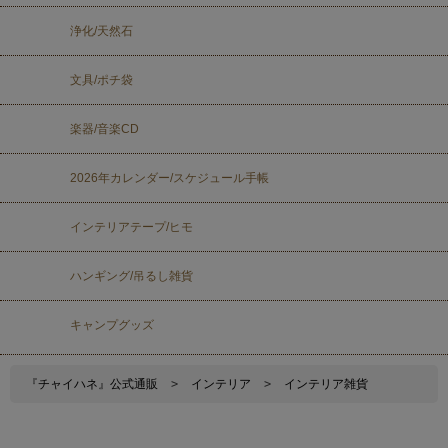
浄化/天然石
文具/ポチ袋
楽器/音楽CD
2026年カレンダー/スケジュール手帳
インテリアテープ/ヒモ
ハンギング/吊るし雑貨
キャンプグッズ
『チャイハネ』公式通販
>
インテリア
>
インテリア雑貨