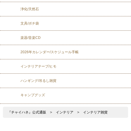
浄化/天然石
文具/ポチ袋
楽器/音楽CD
2026年カレンダー/スケジュール手帳
インテリアテープ/ヒモ
ハンギング/吊るし雑貨
キャンプグッズ
『チャイハネ』公式通販
>
インテリア
>
インテリア雑貨