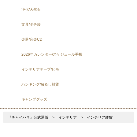
浄化/天然石
文具/ポチ袋
楽器/音楽CD
2026年カレンダー/スケジュール手帳
インテリアテープ/ヒモ
ハンギング/吊るし雑貨
キャンプグッズ
『チャイハネ』公式通販
>
インテリア
>
インテリア雑貨