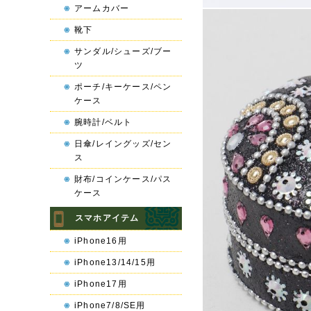
アームカバー
靴下
サンダル/シューズ/ブー
ツ
ポーチ/キーケース/ペン
ケース
腕時計/ベルト
日傘/レイングッズ/セン
ス
財布/コインケース/パス
ケース
スマホアイテム
iPhone16用
iPhone13/14/15用
iPhone17用
iPhone7/8/SE用