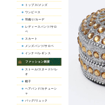
トップス/メンズ
ワンピース
羽織り/カーデ
レディースパンツ/サロ
ペ
スカート
メンズパンツ/サロペ
インナー/レギンス
ファッション雑貨
ストール/スヌード/パレ
オ
帽子
ヘアバンド/カチューシ
ャ
バッグ/リュック