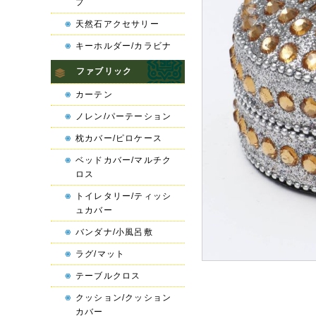
プ
天然石アクセサリー
キーホルダー/カラビナ
ファブリック
カーテン
ノレン/パーテーション
枕カバー/ピロケース
ベッドカバー/マルチク
ロス
トイレタリー/ティッシ
ュカバー
バンダナ/小風呂敷
ラグ/マット
テーブルクロス
クッション/クッション
カバー